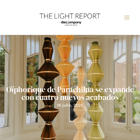
Ir
al
contenido
Oïphorique de Parachilna se expande
con cuatro nuevos acabados
18 julio, 2025