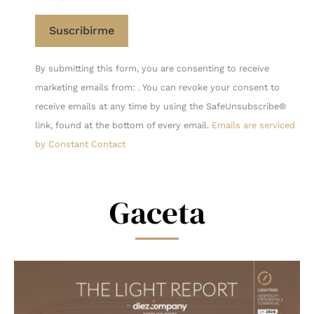
Constant
By submitting this form, you are consenting to receive
Contact
marketing emails from: . You can revoke your consent to
Use.
receive emails at any time by using the SafeUnsubscribe®
Please
link, found at the bottom of every email.
Emails are serviced
leave
by Constant Contact
this
field
blank.
Gaceta