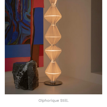
Oïphorique Still.