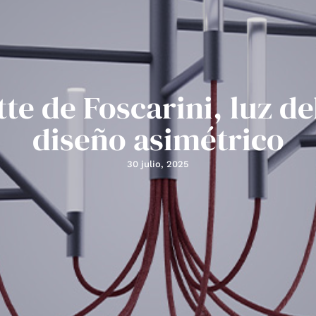
te de Foscarini, luz de
diseño asimétrico
30 julio, 2025