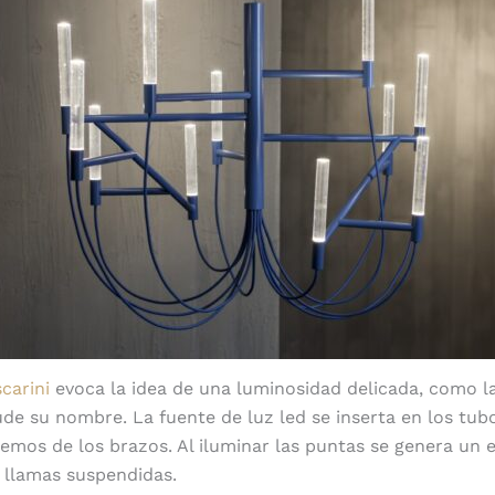
carini
evoca la idea de una luminosidad delicada, como l
alude su nombre. La fuente de luz led se inserta en los tu
tremos de los brazos. Al iluminar las puntas se genera un 
 llamas suspendidas.