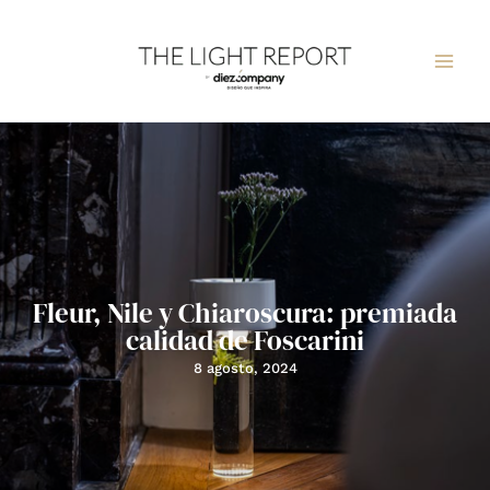
Ir
al
contenido
Fleur, Nile y Chiaroscura: premiada
calidad de Foscarini
8 agosto, 2024