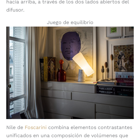
hacia arriba, a través de los dos lados abiertos del
difusor.
Juego de equilibrio
Nile de
Foscarini
combina elementos contrastantes
unificados en una composición de volúmenes que