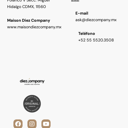
Hidalgo CDMX, 11560
E-mail
ask@diezcompany.mx
Maison Diez Company
www.maisondiezcompany.mx
Teléfono
+52 55 5520.3508
F
V
I
L
Y
a
i
n
i
o