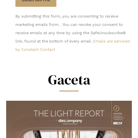
Constant
By submitting this form, you are consenting to receive
Contact
marketing emails from: . You can revoke your consent to
Use.
receive emails at any time by using the SafeUnsubscribe®
Please
link, found at the bottom of every email.
Emails are serviced
leave
by Constant Contact
this
field
blank.
Gaceta