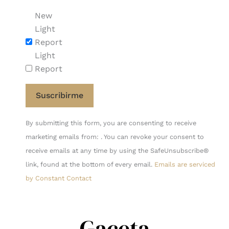
New
Light
Report
Light
Report
Constant
By submitting this form, you are consenting to receive
Contact
marketing emails from: . You can revoke your consent to
Use.
receive emails at any time by using the SafeUnsubscribe®
Please
link, found at the bottom of every email.
Emails are serviced
leave
by Constant Contact
this
field
blank.
Gaceta