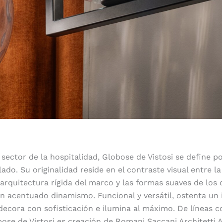
 sector de la hospitalidad, Globose de Vistosi se define p
lado. Su originalidad reside en el contraste visual entre la
a arquitectura rígida del marco y las formas suaves de los 
un acentuado dinamismo. Funcional y versátil, ostenta un 
decora con sofisticación e ilumina al máximo. De líneas
bose de Vistosi es creación de Romani Saccani Architetti A