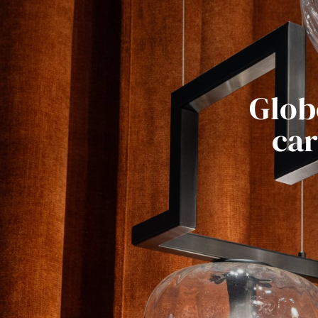
Glob
car