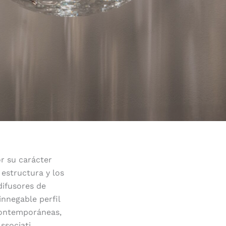
or su carácter
 estructura y los
difusores de
innegable perfil
 contemporáneas,
ssociati.