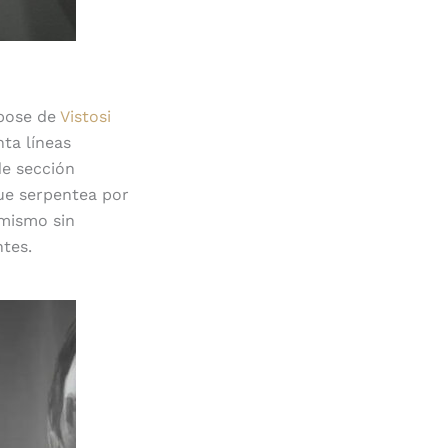
obose de
Vistosi
ta líneas
de sección
ue serpentea por
 mismo sin
ntes.