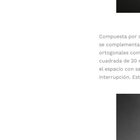
Compuesta por d
se complementa c
ortogonales con
cuadrada de 20 
el espacio con s
interrupción. Es