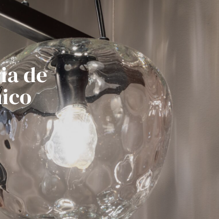
ia de
mico