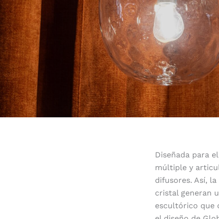
Diseñada para el
múltiple y articu
difusores. Así, l
cristal generan 
escultórico que 
el diseño de Glo