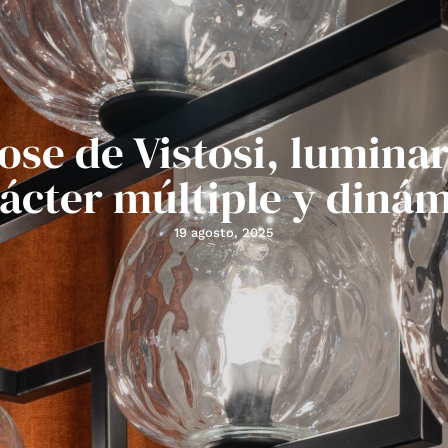
ose de Vistosi, luminar
ácter múltiple y diná
19 agosto, 2025