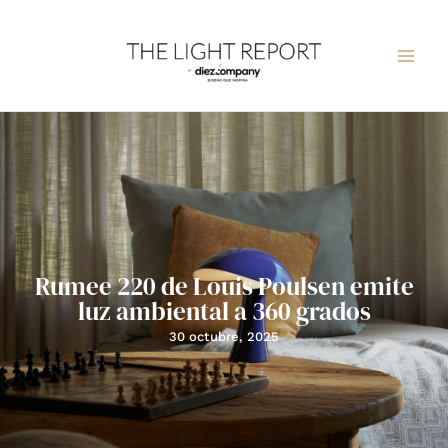
Ir
al
contenido
Rumee 220 de Louis Poulsen emite
luz ambiental a 360 grados
30 octubre, 2025