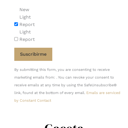
New
Light
Report
Light
Report
Constant
By submitting this form, you are consenting to receive
Contact
marketing emails from: . You can revoke your consent to
Use.
receive emails at any time by using the SafeUnsubscribe®
Please
link, found at the bottom of every email.
Emails are serviced
leave
by Constant Contact
this
field
blank.