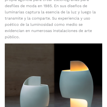
desfiles de moda en 1985. En sus diseños de
luminarias captura la esencia de la luz y luego la
transmite y la comparte. Su experiencia y uso
poético de la luminosidad como medio se
evidencian en numerosas instalaciones de arte
público.