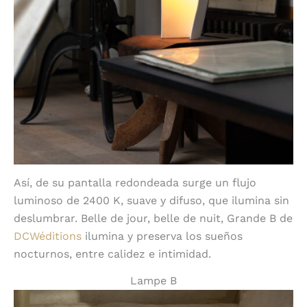
Así, de su pantalla redondeada surge un flujo
luminoso de 2400 K, suave y difuso, que ilumina sin
deslumbrar. Belle de jour, belle de nuit, Grande B de
DCWéditions
ilumina y preserva los sueños
nocturnos, entre calidez e intimidad.
Lampe B