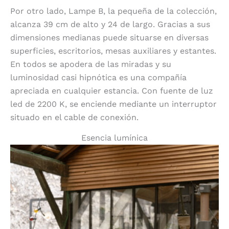
Por otro lado, Lampe B, la pequeña de la colección,
alcanza 39 cm de alto y 24 de largo. Gracias a sus
dimensiones medianas puede situarse en diversas
superficies, escritorios, mesas auxiliares y estantes.
En todos se apodera de las miradas y su
luminosidad casi hipnótica es una compañía
apreciada en cualquier estancia. Con fuente de luz
led de 2200 K, se enciende mediante un interruptor
situado en el cable de conexión.
Esencia lumínica