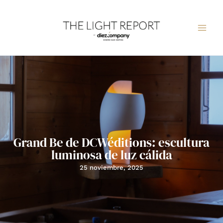
Ir
al
contenido
Grand Be de DCWéditions: escultura
luminosa de luz cálida
25 noviembre, 2025