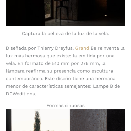
Captura la belleza de la luz de la vela.
Diseñada por Thierry Dreyfus,
Grand
Be reinventa la
luz más hermosa que existe: la emitida por una
vela. En formato de 510 mm por 276 mm, la
lámpara reafirma su presencia como escultura
contemporánea. Este diseño tiene una hermana
menor de características semejantes: Lampe B de
DCWéditions.
Formas sinuosas