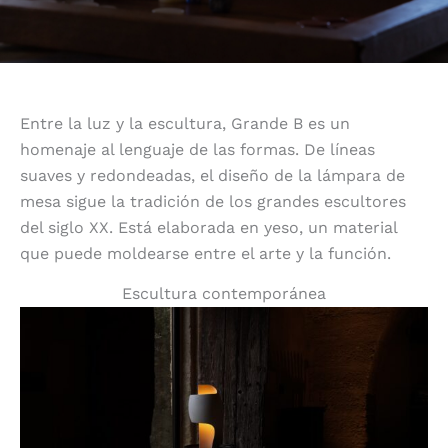
Entre la luz y la escultura, Grande B es un
homenaje al lenguaje de las formas. De líneas
suaves y redondeadas, el diseño de la lámpara de
mesa sigue la tradición de los grandes escultores
del siglo XX. Está elaborada en yeso, un material
que puede moldearse entre el arte y la función.
Escultura contemporánea