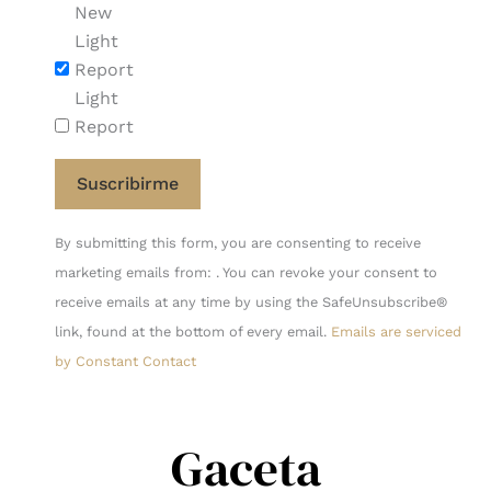
New
Light
Report
Light
Report
Constant
By submitting this form, you are consenting to receive
Contact
marketing emails from: . You can revoke your consent to
Use.
receive emails at any time by using the SafeUnsubscribe®
Please
link, found at the bottom of every email.
Emails are serviced
leave
by Constant Contact
this
field
blank.
Gaceta