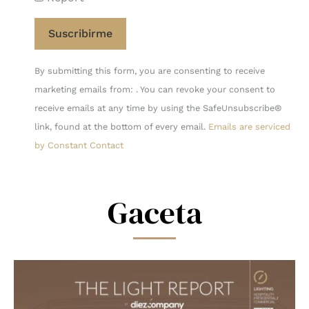
Constant
By submitting this form, you are consenting to receive
Contact
marketing emails from: . You can revoke your consent to
Use.
receive emails at any time by using the SafeUnsubscribe®
Please
link, found at the bottom of every email.
Emails are serviced
leave
by Constant Contact
this
field
blank.
Gaceta