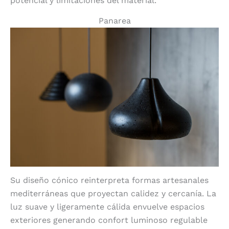
potencial y limitaciones del material.
Panarea
Su diseño cónico reinterpreta formas artesanales
mediterráneas que proyectan calidez y cercanía. La
luz suave y ligeramente cálida envuelve espacios
exteriores generando confort luminoso regulable