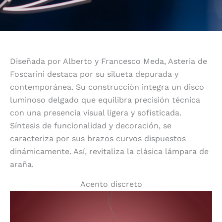
Diseñada por Alberto y Francesco Meda, Asteria de
Foscarini destaca por su silueta depurada y
contemporánea. Su construcción integra un disco
luminoso delgado que equilibra precisión técnica
con una presencia visual ligera y sofisticada.
Síntesis de funcionalidad y decoración, se
caracteriza por sus brazos curvos dispuestos
dinámicamente. Así, revitaliza la clásica lámpara de
araña.
Acento discreto