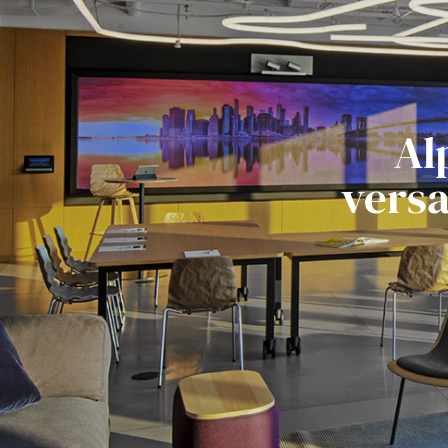
Al
versa