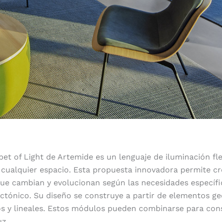
bet of Light de Artemide es un lenguaje de iluminación fl
 cualquier espacio. Esta propuesta innovadora permite cr
ue cambian y evolucionan según las necesidades específi
ctónico. Su diseño se construye a partir de elementos g
os y lineales. Estos módulos pueden combinarse para const
uz.