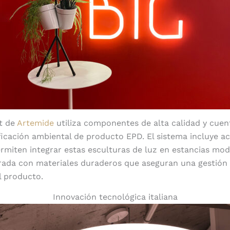
ht de
Artemide
utiliza componentes de alta calidad y cuen
ificación ambiental de producto EPD. El sistema incluye 
ermiten integrar estas esculturas de luz en estancias mo
rada con materiales duraderos que aseguran una gestión e
el producto.
Innovación tecnológica italiana