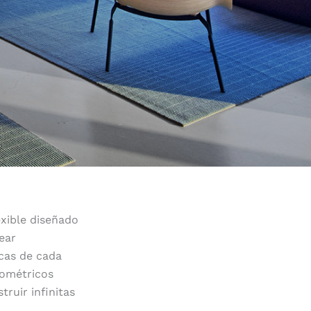
exible diseñado
ear
cas de cada
eométricos
ruir infinitas