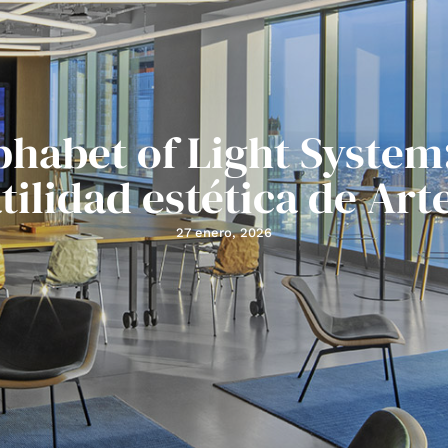
phabet of Light System:
tilidad estética de Ar
27 enero, 2026