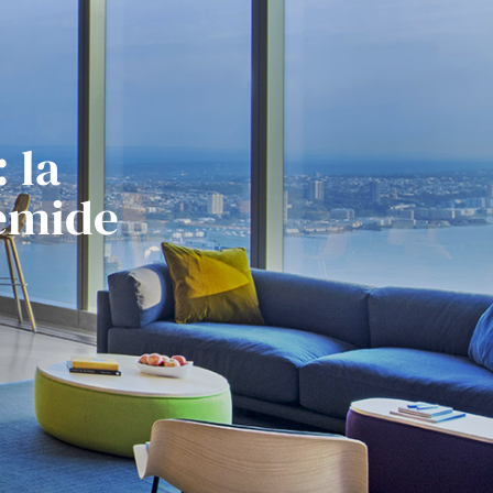
 la
temide