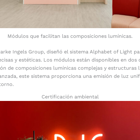
Módulos que facilitan las composiciones lumínicas.
Bjarke Ingels Group, diseñó el sistema Alphabet of Light p
cisas y estéticas. Los módulos están disponibles en dos
ación de composiciones lumínicas complejas y estructuras l
anzada, este sistema proporciona una emisión de luz uni
torno.
Certificación ambiental