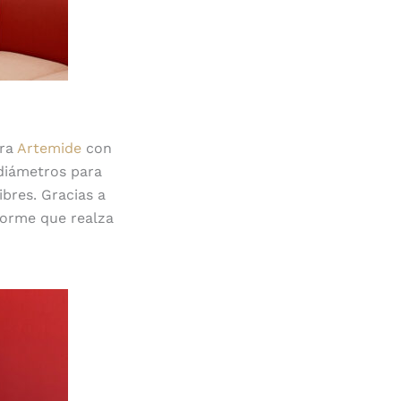
ara
Artemide
con
 diámetros para
ibres. Gracias a
forme que realza