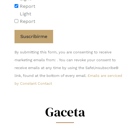
Report
Light
Report
Constant
By submitting this form, you are consenting to receive
Contact
marketing emails from: . You can revoke your consent to
Use.
receive emails at any time by using the SafeUnsubscribe®
Please
link, found at the bottom of every email.
Emails are serviced
leave
by Constant Contact
this
field
blank.
Gaceta