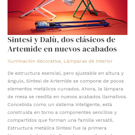
de
Artemide
en
nuevos
acabados
Sintesi y Dalù, dos clásicos de
Artemide en nuevos acabados
Iluminación decorativa
,
Lámparas de interior
De estructura esencial, pero ajustable en altura y
ángulo, Sintesi de Artemide se compone de pocos
elementos metálicos curvados. Ahora, la lámpara
de mesa se reedita en nuevos acabados llamativos.
Concebida como un sistema inteligente, está
construida en torno a componentes sencillos y
compartidos que forman una familia versátil.
Estructura metálica Sintesi fue la primera