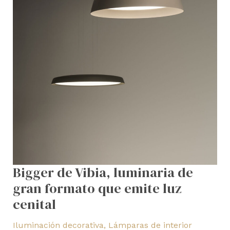
que
emite
luz
cenital
Bigger de Vibia, luminaria de
gran formato que emite luz
cenital
Iluminación decorativa
,
Lámparas de interior