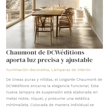
y
ajustable
Chaumont de DCWéditions
aporta luz precisa y ajustable
Iluminación decorativa
,
Lámparas de interior
De líneas puras y nítidas, el colgante Chaumont de
DCWéditions encarna la elegancia funcional. Esta
nueva lámpara de suspensión está elaborada en
metal noble, níquel, y presume una estética
minimalista. Colocada de manera individual se