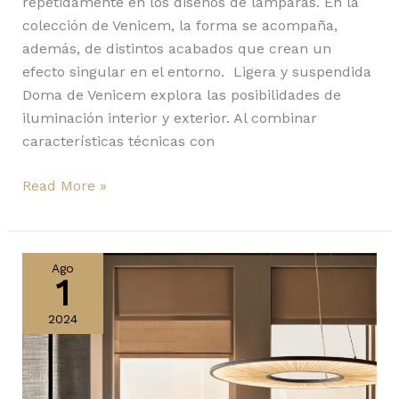
repetidamente en los diseños de lámparas. En la
colección de Venicem, la forma se acompaña,
además, de distintos acabados que crean un
efecto singular en el entorno. Ligera y suspendida
Doma de Venicem explora las posibilidades de
iluminación interior y exterior. Al combinar
características técnicas con
Read More »
Iris
Pendant
Ago
1
de
Aqua
2024
Creations:
iluminación
para