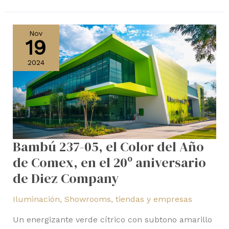
Bambú
237-
Nov
19
05,
el
2024
Color
del
Año
de
Comex,
en
Bambú 237-05, el Color del Año
el
de Comex, en el 20º aniversario
20º
de Diez Company
aniversario
de
Iluminación
,
Showrooms, tiendas y empresas
Diez
Company
Un energizante verde cítrico con subtono amarillo