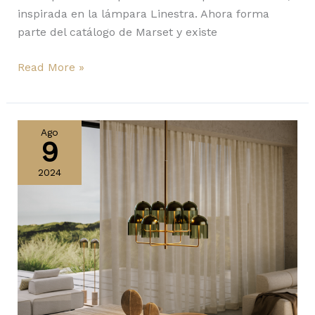
inspirada en la lámpara Linestra. Ahora forma
parte del catálogo de Marset y existe
Read More »
Doma
de
Ago
9
Venicem:
efecto
2024
de
luz
cálida
y
colorida