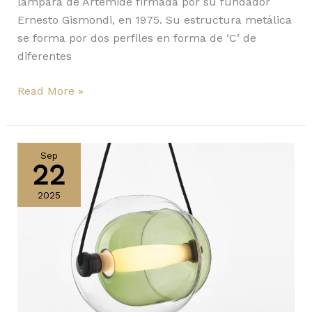
lámpara de Artemide firmada por su fundador
Ernesto Gismondi, en 1975. Su estructura metálica
se forma por dos perfiles en forma de ‘C’ de
diferentes
Read More »
Nuevo
tonos
Sep
22
de
verde
2025
oliva
para
Capsula
y
otras
colecciones