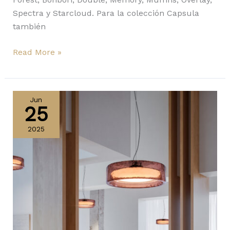
Spectra y Starcloud. Para la colección Capsula
también
Read More »
Ringo
y
Jun
25
Roc
de
2025
Marset:
diálogo
entre
luz
y
materia