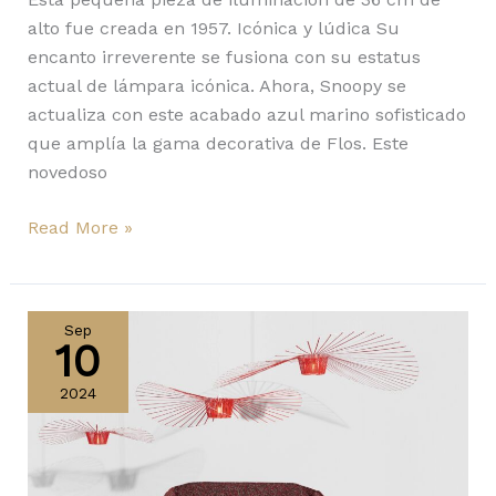
alto fue creada en 1957. Icónica y lúdica Su
encanto irreverente se fusiona con su estatus
actual de lámpara icónica. Ahora, Snoopy se
actualiza con este acabado azul marino sofisticado
que amplía la gama decorativa de Flos. Este
novedoso
Read More »
Con
nuevos
Sep
10
acabados,
Neotenic,
2024
Brush
y
Vertigo