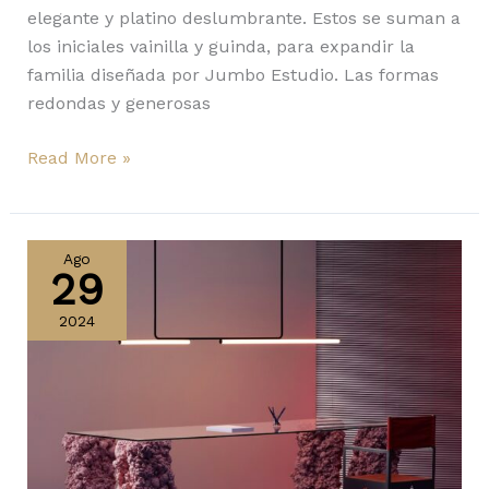
elegante y platino deslumbrante. Estos se suman a
los iniciales vainilla y guinda, para expandir la
familia diseñada por Jumbo Estudio. Las formas
redondas y generosas
Read More »
Marset
gana
Ago
29
el
Prize
2024
Designs
for
Modern
Furniture+Lighting
2024