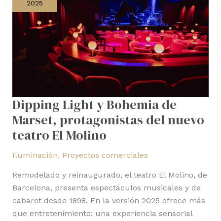
2025
de
Marset,
protagonistas
del
nuevo
teatro
El
Dipping Light y Bohemia de
Molino
Marset, protagonistas del nuevo
teatro El Molino
Iluminación
,
Proyectos comerciales
Remodelado y reinaugurado, el teatro El Molino, de
Barcelona, presenta espectáculos musicales y de
cabaret desde 1898. En la versión 2025 ofrece más
que entretenimiento: una experiencia sensorial