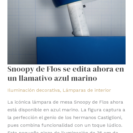
ahora
en
un
llamativo
azul
marino
Snoopy de Flos se edita ahora en
un llamativo azul marino
Iluminación decorativa
,
Lámparas de interior
La icónica lámpara de mesa Snoopy de Flos ahora
está disponible en azul marino. La figura captura a
la perfección el genio de los hermanos Castiglioni,
pues combina funcionalidad con un toque lúdico.
Esta pequeña pieza de iluminación de 36 cm de