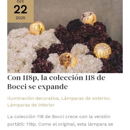
Oct
22
la
colección
2025
118
de
Bocci
se
expande
Con 118p, la colección 118 de
Bocci se expande
Iluminación decorativa
,
Lámparas de exterior
,
Lámparas de interior
La colección 118 de Bocci crece con la versión
portátil: 118p. Como el original, esta lámpara se