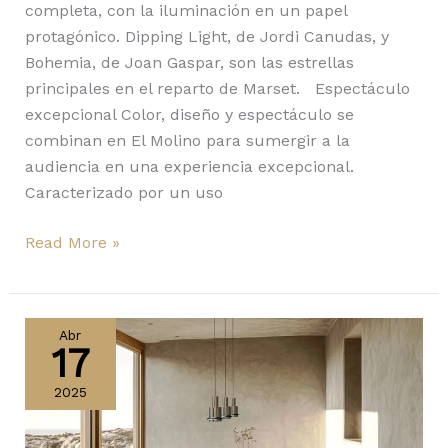
completa, con la iluminación en un papel
protagónico. Dipping Light, de Jordi Canudas, y
Bohemia, de Joan Gaspar, son las estrellas
principales en el reparto de Marset. Espectáculo
excepcional Color, diseño y espectáculo se
combinan en El Molino para sumergir a la
audiencia en una experiencia excepcional.
Caracterizado por un uso
Read More »
Chaumont
de
Abr
17
DCWéditions
aporta
2025
luz
precisa