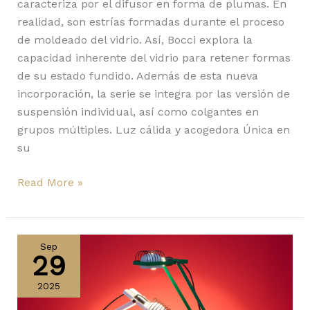
caracteriza por el difusor en forma de plumas. En
realidad, son estrías formadas durante el proceso
de moldeado del vidrio. Así, Bocci explora la
capacidad inherente del vidrio para retener formas
de su estado fundido. Además de esta nueva
incorporación, la serie se integra por las versión de
suspensión individual, así como colgantes en
grupos múltiples. Luz cálida y acogedora Única en
su
Read More »
Sintesi
y
Sep
29
Dalù,
dos
2025
clásicos