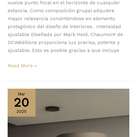
vuelve punto focal en el horizonte de cualquier
estancia. Como composición grupal adquiere
mayor relevancia convirtiéndose en elemento
protagónico del diseño de interiores. Intensidad
ajustable Diseñada por Mark Held, Chaumont de
DCWéditions proporciona luz precisa, potente y
ajustable. Esto es posible gracias a que incluye
Read More »
Bigger
de
Mar
20
Vibia,
luminaria
2025
de
gran
formato