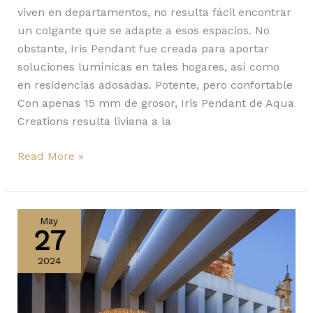
viven en departamentos, no resulta fácil encontrar
un colgante que se adapte a esos espacios. No
obstante, Iris Pendant fue creada para aportar
soluciones lumínicas en tales hogares, así como
en residencias adosadas. Potente, pero confortable
Con apenas 15 mm de grosor, Iris Pendant de Aqua
Creations resulta liviana a la
Read More »
Wind
y
May
27
otras
luminarias
2024
de
Vibia
para