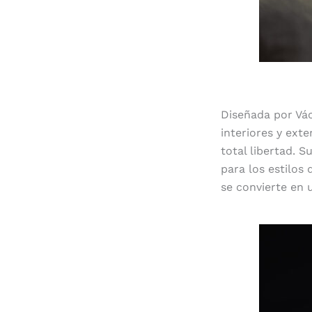
Diseñada por Vác
interiores y exte
total libertad. 
para los estilos 
se convierte en 