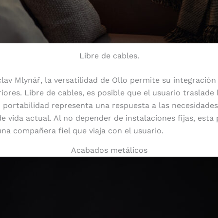
Libre de cables.
lav Mlynář, la versatilidad de Ollo permite su integración
riores. Libre de cables, es posible que el usuario traslade
Su portabilidad representa una respuesta a las necesidad
de vida actual. Al no depender de instalaciones fijas, esta
una compañera fiel que viaja con el usuario.
Acabados metálicos