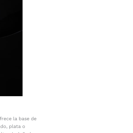
frece la base de
ado, plata o