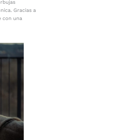
urbujas
nica. Gracias a
e con una