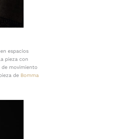
 en espacios
 la pieza con
es de movimiento
 pieza de
Bomma