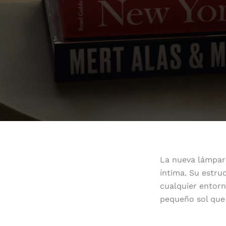
La nueva lámpara
íntima. Su estru
cualquier entorn
pequeño sol que 