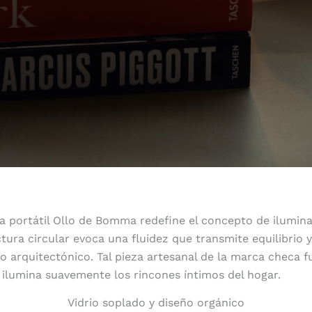
 portátil Ollo de Bomma redefine el concepto de ilumin
ctura circular evoca una fluidez que transmite equilibrio y
o arquitectónico. Tal pieza artesanal de la marca checa
ilumina suavemente los rincones íntimos del hogar.
Vidrio soplado y diseño orgánico