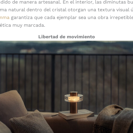
dido de manera artesanal. En el interior, las diminutas b
ma natural dentro del cristal otorgan una textura visual ú
mma
garantiza que cada ejemplar sea una obra irrepetibl
tética muy marcada.
Libertad de movimiento