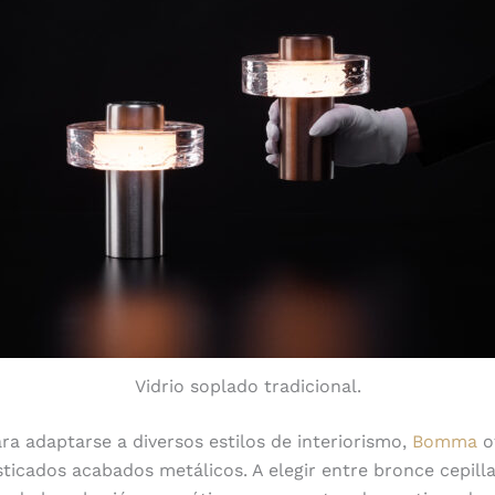
Vidrio soplado tradicional.
ara adaptarse a diversos estilos de interiorismo,
Bomma
o
isticados acabados metálicos. A elegir entre bronce cepill