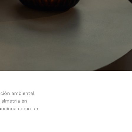
ación ambiental
 simetría en
 funciona como un