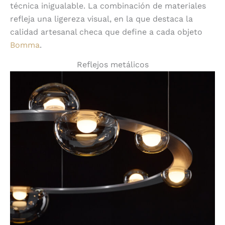
técnica inigualable. La combinación de materiales
refleja una ligereza visual, en la que destaca la
calidad artesanal checa que define a cada objeto
Bomma
.
Reflejos metálicos