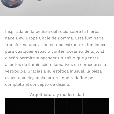
Inspirada en la belleza del rocío sobre la hierba
nace Dew Drops Circle de Bomma. Esta luminaria
transforma una visión en una estructura luminosa
para cualquier espacio contemporáneo de lujo. El
diseño permite suspender un anillo que genera
acentos de iluminación llamativos en comedores o
vestíbulos. Gracias a su estética inusual, la pieza
evoca una elegancia natural que redefine por
completo el concepto de diseño.
Arquitectura y modernidad