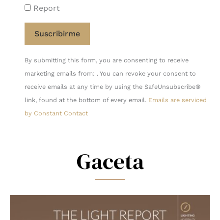
Report
Constant
By submitting this form, you are consenting to receive
Contact
marketing emails from: . You can revoke your consent to
Use.
receive emails at any time by using the SafeUnsubscribe®
Please
link, found at the bottom of every email.
Emails are serviced
leave
by Constant Contact
this
field
blank.
Gaceta