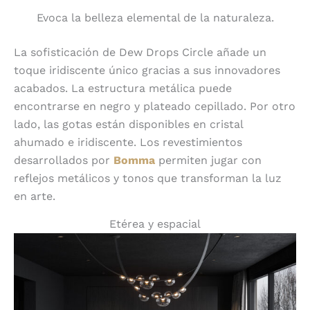
Evoca la belleza elemental de la naturaleza.
La sofisticación de Dew Drops Circle añade un
toque iridiscente único gracias a sus innovadores
acabados. La estructura metálica puede
encontrarse en negro y plateado cepillado. Por otro
lado, las gotas están disponibles en cristal
ahumado e iridiscente. Los revestimientos
desarrollados por
Bomma
permiten jugar con
reflejos metálicos y tonos que transforman la luz
en arte.
Etérea y espacial