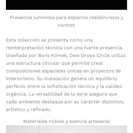
Presencia luminosa para espacios residenciales y
contrat
.
Esta colección se presenta como una
reinterpretación técnica con una fuerte presencia.
Diseñada por Boris Klimek, Dew Drops Circle utiliza
una estructura circular que permite crear
composiciones espaciales únicas en proyectos de
interiorismo. Su instalación genera un equilibrio
perfecto entre la sofisticación técnica y la calidez
orgánica. La versatilidad de la serie asegura que
cada ambiente destaque por su carácter distintivo,
artístico y refinado.
Materiales nobles y esencia artesanal