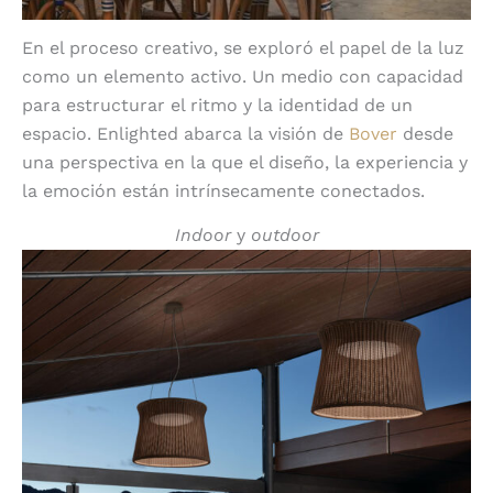
En el proceso creativo, se exploró el papel de la luz
como un elemento activo. Un medio con capacidad
para estructurar el ritmo y la identidad de un
espacio. Enlighted abarca la visión de
Bover
desde
una perspectiva en la que el diseño, la experiencia y
la emoción están intrínsecamente conectados.
Indoor
y
outdoor