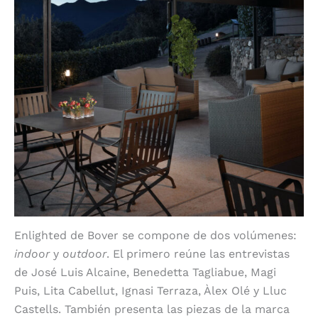
Enlighted de Bover se compone de dos volúmenes:
indoor
y
outdoor
. El primero reúne las entrevistas
de José Luis Alcaine, Benedetta Tagliabue, Magi
Puis, Lita Cabellut, Ignasi Terraza, Àlex Olé y Lluc
Castells. También presenta las piezas de la marca