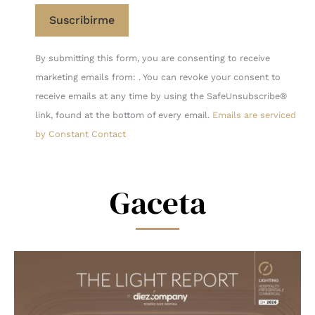
Constant
By submitting this form, you are consenting to receive
Contact
marketing emails from: . You can revoke your consent to
Use.
receive emails at any time by using the SafeUnsubscribe®
Please
link, found at the bottom of every email.
Emails are serviced
leave
by Constant Contact
this
field
blank.
Gaceta