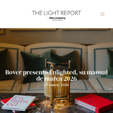
Ir
al
contenido
Bover presentó Enlighted, su manual
de marca 2026
27 marzo, 2026