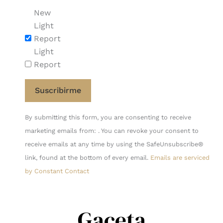
New
Light
Report
Light
Report
Constant
By submitting this form, you are consenting to receive
Contact
marketing emails from: . You can revoke your consent to
Use.
receive emails at any time by using the SafeUnsubscribe®
Please
link, found at the bottom of every email.
Emails are serviced
leave
by Constant Contact
this
field
blank.
Gaceta