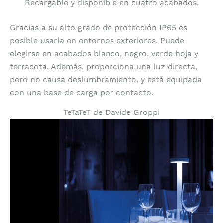
Recargable y disponible en cuatro acabados.
Gracias a su alto grado de protección IP65 es
posible usarla en entornos exteriores. Puede
elegirse en acabados blanco, negro, verde hoja y
terracota. Además, proporciona una luz directa,
pero no causa deslumbramiento, y está equipada
con una base de carga por contacto.
TeTaTeT de Davide Groppi