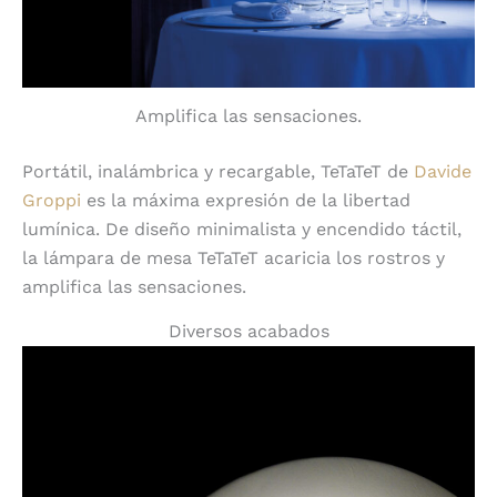
Amplifica las sensaciones.
Portátil, inalámbrica y recargable, TeTaTeT de
Davide
Groppi
es la máxima expresión de la libertad
lumínica. De diseño minimalista y encendido táctil,
la lámpara de mesa TeTaTeT acaricia los rostros y
amplifica las sensaciones.
Diversos acabados