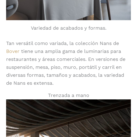
Variedad de acabados y formas.
Tan versátil como variada, la colección Nans de
Bover
tiene una amplia gama de luminarias para
restaurantes y áreas comerciales. En versiones de
suspensión, mesa, piso, muro, portátil y carril en
diversas formas, tamaños y acabados, la variedad
de Nans es extensa.
Trenzada a mano