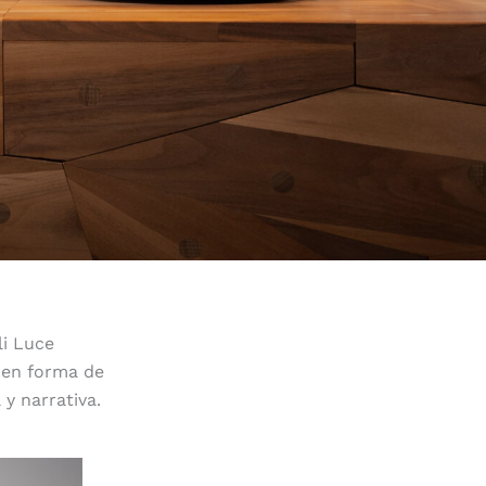
i Luce
 en forma de
 y narrativa.