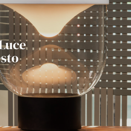
 Luce
esto