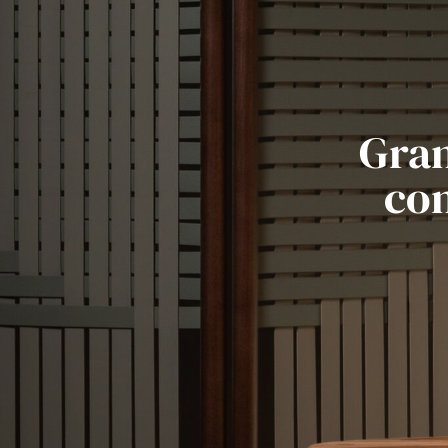
Gram
com