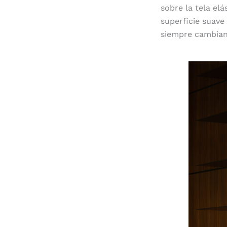
sobre la tela elá
superficie suav
siempre cambian