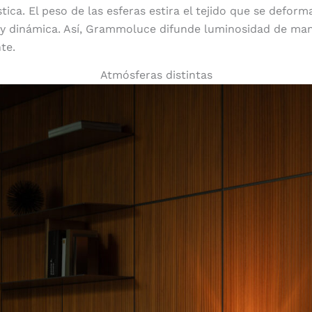
stica. El peso de las esferas estira el tejido que se defo
e y dinámica. Así, Grammoluce difunde luminosidad de ma
te.
Atmósferas distintas