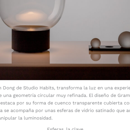
 Dong de Studio Habits, transforma la luz en una experie
e una geometría circular muy refinada. El diseño de Gr
estaca por su forma de cuenco transparente cubierta con 
za se acompaña por unas esferas de vidrio satinado que
nipular la luminosidad.
Esferas, la clave