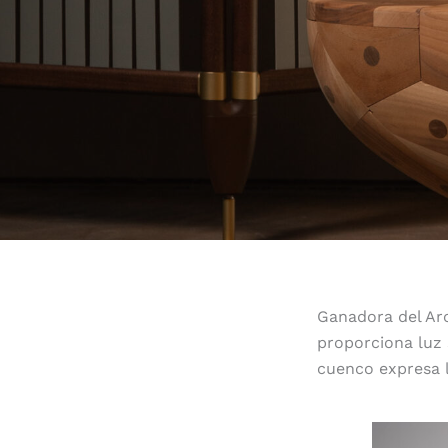
Ganadora del Ar
proporciona luz 
cuenco expresa l