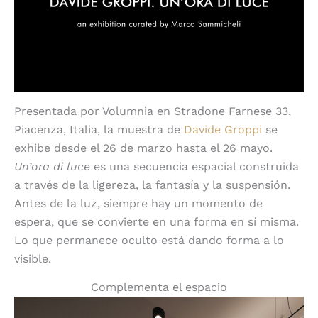
Presentada por Volumnia en Stradone Farnese 33,
Piacenza, Italia, la muestra de
Davide Groppi
se
exhibe desde el 26 de marzo hasta el 26 mayo.
Un’ora di luce
es una secuencia espacial construida
a través de la ligereza, la fantasía y la suspensión.
Antes de la luz, siempre hay un momento de
espera, que se convierte en una forma en sí misma.
Lo que permanece oculto está dando forma a lo
visible.
Complementa el espacio