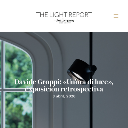
Ir
al
contenido
Davide Groppi: «Un’ora di luce»,
exposición retrospectiva
3 abril, 2026