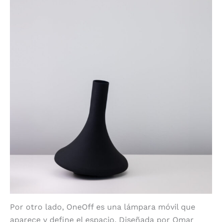
Por otro lado, OneOff es una lámpara móvil que
aparece y define el espacio. Diseñada por Omar