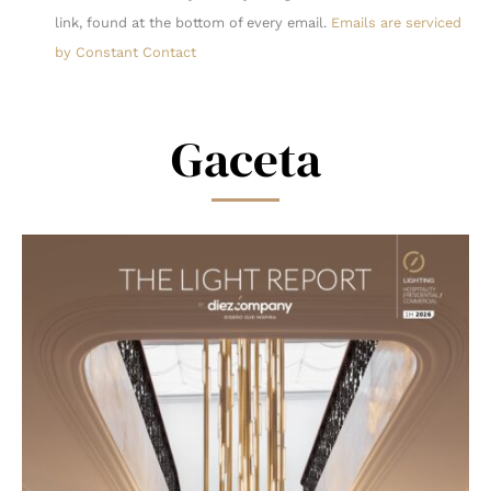
Please
link, found at the bottom of every email.
Emails are serviced
leave
by Constant Contact
this
field
blank.
Gaceta