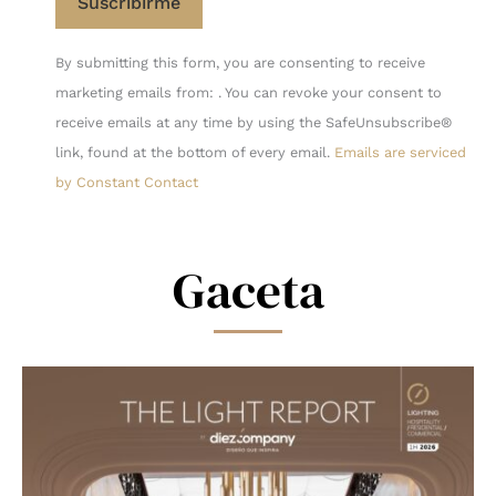
Constant
By submitting this form, you are consenting to receive
Contact
marketing emails from: . You can revoke your consent to
Use.
receive emails at any time by using the SafeUnsubscribe®
Please
link, found at the bottom of every email.
Emails are serviced
leave
by Constant Contact
this
field
blank.
Gaceta