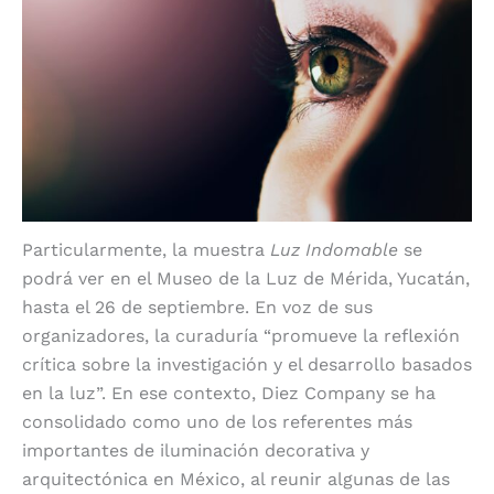
Particularmente, la muestra
Luz Indomable
se
podrá ver en el Museo de la Luz de Mérida, Yucatán,
hasta el 26 de septiembre. En voz de sus
organizadores, la curaduría “promueve la reflexión
crítica sobre la investigación y el desarrollo basados
en la luz”. En ese contexto, Diez Company se ha
consolidado como uno de los referentes más
importantes de iluminación decorativa y
arquitectónica en México, al reunir algunas de las