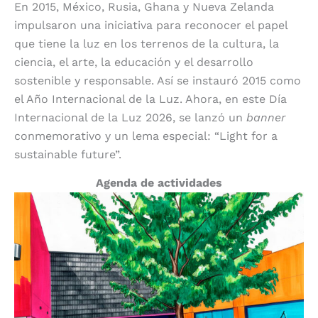
En 2015, México, Rusia, Ghana y Nueva Zelanda
impulsaron una iniciativa para reconocer el papel
que tiene la luz en los terrenos de la cultura, la
ciencia, el arte, la educación y el desarrollo
sostenible y responsable. Así se instauró 2015 como
el Año Internacional de la Luz. Ahora, en este Día
Internacional de la Luz 2026, se lanzó un
banner
conmemorativo y un lema especial: “Light for a
sustainable future”.
Agenda de actividades