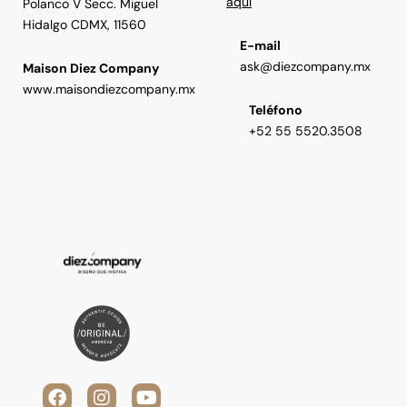
aquí
Polanco V Secc. Miguel
Hidalgo CDMX, 11560
E-mail
ask@diezcompany.mx
Maison Diez Company
www.maisondiezcompany.mx
Teléfono
+52 55 5520.3508
F
V
I
L
Y