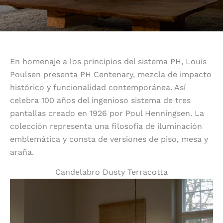
En homenaje a los principios del sistema PH, Louis
Poulsen presenta PH Centenary, mezcla de impacto
histórico y funcionalidad contemporánea. Así
celebra 100 años del ingenioso sistema de tres
pantallas creado en 1926 por Poul Henningsen. La
colección representa una filosofía de iluminación
emblemática y consta de versiones de piso, mesa y
araña.
Candelabro Dusty Terracotta