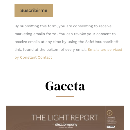
Constant
By submitting this form, you are consenting to receive
Contact
marketing emails from: . You can revoke your consent to
Use.
receive emails at any time by using the SafeUnsubscribe®
Please
link, found at the bottom of every email.
Emails are serviced
leave
by Constant Contact
this
field
blank.
Gaceta