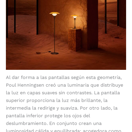
Al dar forma a las pantallas según esta geometría,
Poul Henningsen creó una luminaria que distribuye
la luz en capas suaves sin contrastes. La pantalla
superior proporciona la luz más brillante, la
intermedia la redirige y suaviza. Por otro lado, la
pantalla inferior protege los ojos del
deslumbramiento. En conjunto crean una
luminosidad cálida y equilibrada; acogedora como