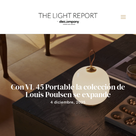
Ir
al
contenido
Con VL 45 Portable la colección de
Louis Poulsen se expande
4 diciembre, 2025