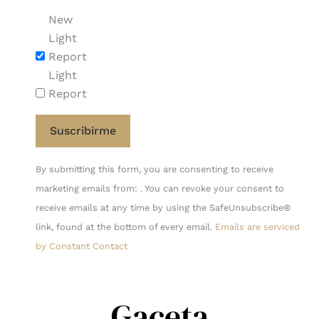
New
Light
Report
Light
Report
Constant
By submitting this form, you are consenting to receive
Contact
marketing emails from: . You can revoke your consent to
Use.
receive emails at any time by using the SafeUnsubscribe®
Please
link, found at the bottom of every email.
Emails are serviced
leave
by Constant Contact
this
field
blank.
Gaceta