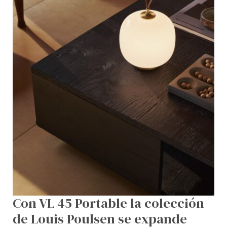
Poulsen
se
expande
Con VL 45 Portable la colección
de Louis Poulsen se expande