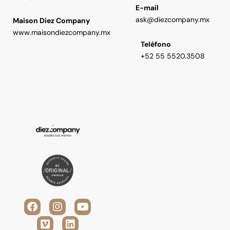
E-mail
ask@diezcompany.mx
Maison Diez Company
www.maisondiezcompany.mx
Teléfono
+52 55 5520.3508
F
V
I
L
Y
a
i
n
i
o
c
m
s
n
u