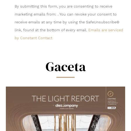
Constant
By submitting this form, you are consenting to receive
Contact
marketing emails from: . You can revoke your consent to
Use.
receive emails at any time by using the SafeUnsubscribe®
Please
link, found at the bottom of every email.
Emails are serviced
leave
by Constant Contact
this
field
blank.
Gaceta