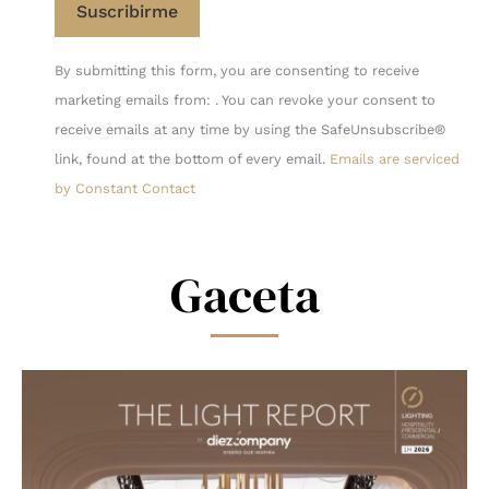
Constant
By submitting this form, you are consenting to receive
Contact
marketing emails from: . You can revoke your consent to
Use.
receive emails at any time by using the SafeUnsubscribe®
Please
link, found at the bottom of every email.
Emails are serviced
leave
by Constant Contact
this
field
blank.
Gaceta