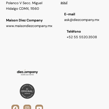
aquí
Polanco V Secc. Miguel
Hidalgo CDMX, 11560
E-mail
ask@diezcompany.mx
Maison Diez Company
www.maisondiezcompany.mx
Teléfono
+52 55 5520.3508
F
V
I
L
Y