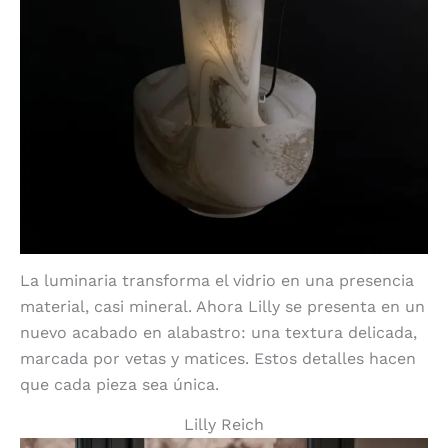
La luminaria transforma el vidrio en una presencia
material, casi mineral. Ahora Lilly se presenta en un
nuevo acabado en alabastro: una textura delicada,
marcada por vetas y matices. Estos detalles hacen
que cada pieza sea única.
Lilly Reich