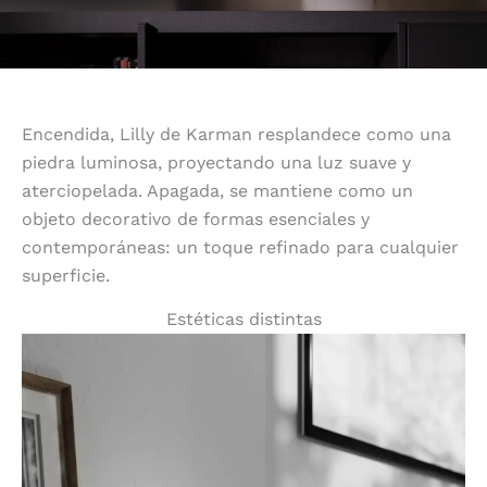
Encendida, Lilly de Karman resplandece como una
piedra luminosa, proyectando una luz suave y
aterciopelada. Apagada, se mantiene como un
objeto decorativo de formas esenciales y
contemporáneas: un toque refinado para cualquier
superficie.
Estéticas distintas