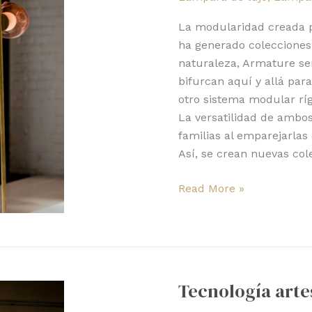
versatilidad
multiplicada
La modularidad creada p
ha generado colecciones 
naturaleza, Armature se
bifurcan aquí y allá par
otro sistema modular ríg
La versatilidad de ambo
familias al emparejarlas 
Así, se crean nuevas col
Read More »
Tecnología
artesanal:
Tecnología arte
Bocci
84