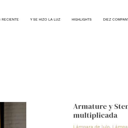
 RECIENTE
Y SE HIZO LA LUZ
HIGHLIGHTS
DIEZ COMPAN
Armature
y
Armature y Stem
Stem
multiplicada
de
Bocci:
Lámpara de lujo
,
Lámpar