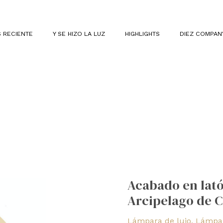
 RECIENTE
Y SE HIZO LA LUZ
HIGHLIGHTS
DIEZ COMPAN
Acabado
en
Acabado en lató
latón
Arcipelago de 
satinado
para
Lámpara de lujo
,
Lámpar