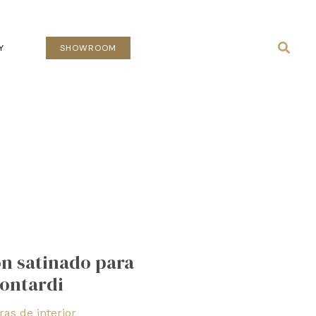
Busca
Y
SHOWROOM
n satinado para
Contardi
as de interior