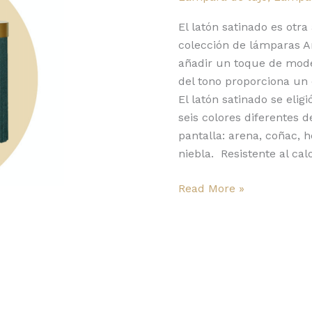
Arcipelago
de
El latón satinado es otra
Contardi
colección de lámparas Ar
añadir un toque de moder
del tono proporciona un c
El latón satinado se eli
seis colores diferentes d
pantalla: arena, coñac, 
niebla. Resistente al c
Read More »