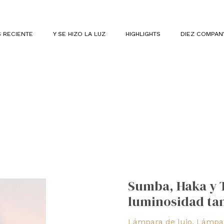
 RECIENTE
Y SE HIZO LA LUZ
HIGHLIGHTS
DIEZ COMPAN
Sumba,
Haka
Sumba, Haka y T
y
luminosidad ta
Tupai
de
Lámpara de lujo
,
Lámpar