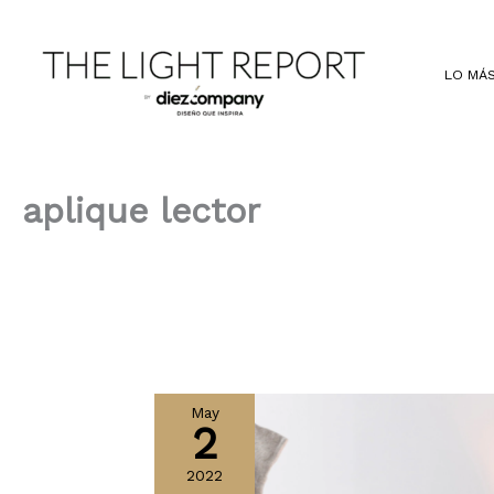
Ir
al
contenido
LO MÁS
aplique lector
May
2
2022