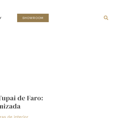
Busca
Y
SHOWROOM
upai de Faro:
mizada
as de interior