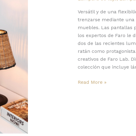
Faro:
luminosidad
Versátil y de una flexibi
tamizada
trenzarse mediante una t
muebles. Las pantallas 
los expertos de Faro le 
dos de las recientes lum
ratán como protagonist
creativos de Faro Lab. D
colección que incluye l
Read More »