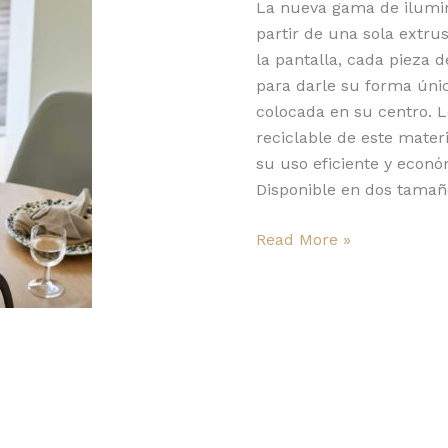
para
La nueva gama de ilumin
el
partir de una sola extru
futuro
la pantalla, cada pieza 
para darle su forma úni
colocada en su centro. Lo
reciclable de este materi
su uso eficiente y econó
Disponible en dos tamaño
Read More »