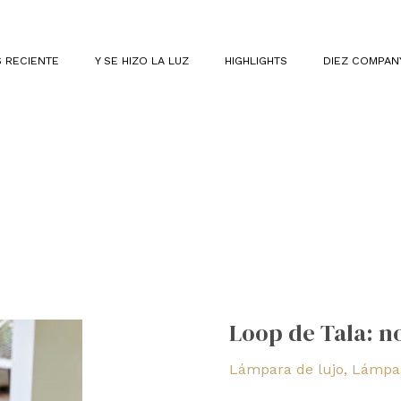
 RECIENTE
Y SE HIZO LA LUZ
HIGHLIGHTS
DIEZ COMPAN
Loop
de
Loop de Tala: n
Tala:
novedosa
Lámpara de lujo
,
Lámpar
luz