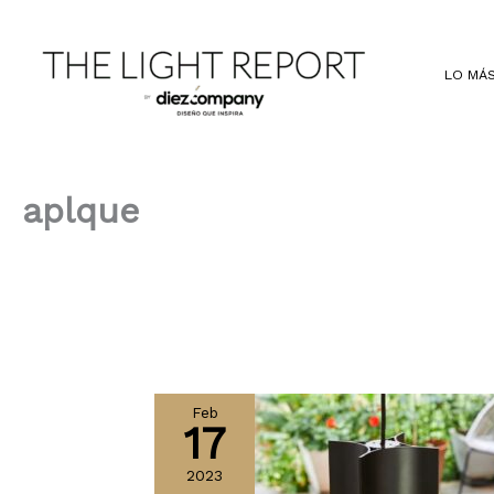
Ir
al
contenido
LO MÁS
aplque
Feb
17
2023