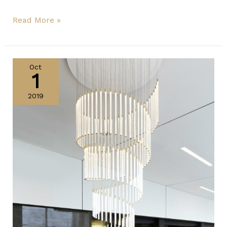
Read More »
MULTISPOT
CUSTOM
Oct
1
MADE:
HOTEL
2019
WILLEMSWERF,
by
Fabbian