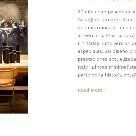
Flos
para
60 años han pasado desd
su
Castiglioni crearon Arco
60
de la iluminación decora
aniversario
aniversario, Flos lanzar
limitadas. Esta versión d
especiales. Su diseño pr
prestaciones actualizad
Italy. Líneas minimalist
parte de la historia del 
Read More »