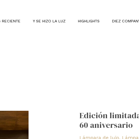
 RECIENTE
Y SE HIZO LA LUZ
HIGHLIGHTS
DIEZ COMPAN
Edición
limitada
Edición limitad
de
60 aniversario
Arco
de
Lámpara de lujo
,
Lámpar