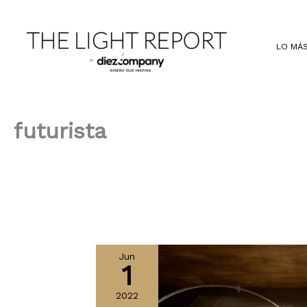
Ir
al
contenido
LO MÁS
futurista
Jun
1
2022