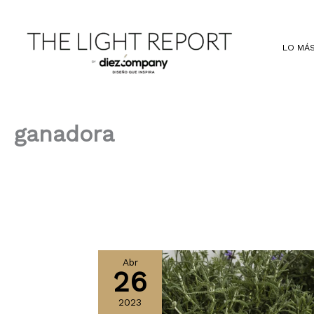
Ir
al
contenido
LO MÁS
ganadora
Abr
26
2023