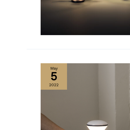
May
5
2022