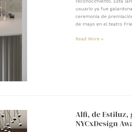
reconocimiento. Esta lám
usuario ya fue galardon
ceremonia de premiación 
de mayo en el teatro Fri
Read More »
Alfi,
de
Alfi, de Estiluz
Estiluz,
NYCxDesign Awa
gana
el