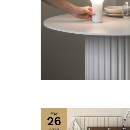
May
26
2020