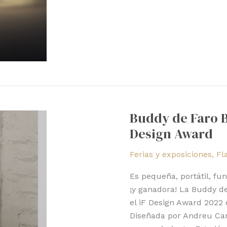
Buddy
de
Buddy de Faro B
Faro
Design Award
Barcelona
gana
Ferias y exposiciones
,
Fl
el
iF
Es pequeña, portátil, fu
Design
¡y ganadora! La Buddy d
Award
el iF Design Award 2022 
Diseñada por Andreu Car