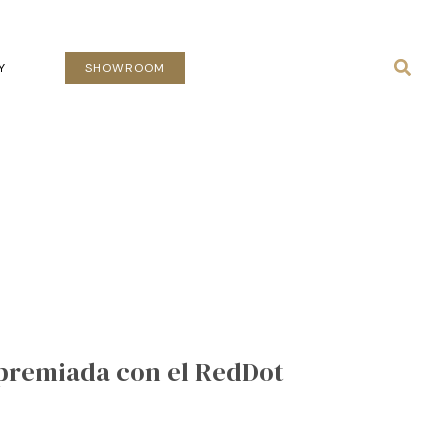
Busca
Y
SHOWROOM
 premiada con el RedDot