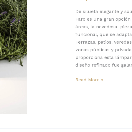
el
RedDot
De silueta elegante y so
Award
Faro es una gran opción 
2023
áreas, la novedosa pieza
funcional, que se adapta 
Terrazas, patios, vereda
zonas públicas y privada
proporciona esta lámpara
diseño refinado fue gala
Read More »
Flar