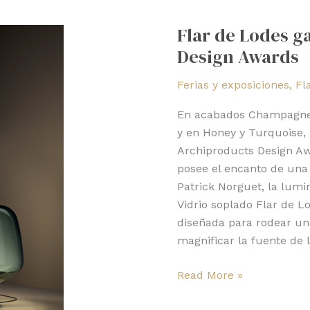
de
Flar de Lodes g
Lodes
Design Awards
ganó
el
Ferias y exposiciones
,
Fl
Archiproducts
Design
En acabados Champagne y
Awards
y en Honey y Turquoise, 
Archiproducts Design Aw
posee el encanto de una
Patrick Norguet, la lumin
Vidrio soplado Flar de L
diseñada para rodear un
magnificar la fuente de
Read More »