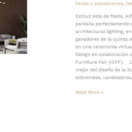
Ferias y exposiciones
,
He
reconocimiento
NYCxDesign
Estiluz está de fiesta. A
Awards
pantalla perfectamente e
2020
architectural lighting, 
ganadores de la quinta 
en una ceremonia virtual
Design en colaboración 
Furniture Fair (ICFF). 
mejor del diseño de la i
sobremesa, candelabros,
Read More »