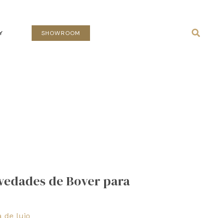
Busca
Y
SHOWROOM
ovedades de Bover para
 de lujo