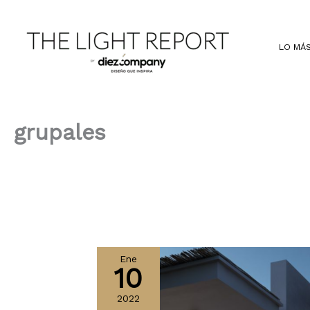
Ir
al
contenido
LO MÁS
grupales
Ene
10
2022