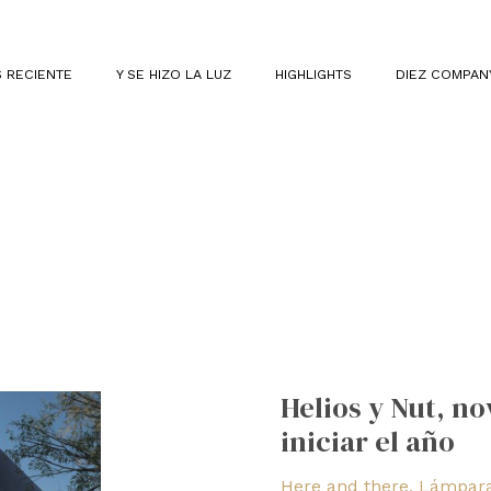
 RECIENTE
Y SE HIZO LA LUZ
HIGHLIGHTS
DIEZ COMPAN
Helios
y
Helios y Nut, n
Nut,
iniciar el año
novedades
de
Here and there
,
Lámpara