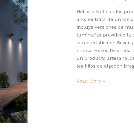
Bover
para
Helios y Nut son los pri
iniciar
año. Se trata de un apliq
el
incluye versiones de mur
año
luminarias prevalece la
característica de Bover y
marca. Helios Diseñada p
un producto artesanal qu
los hilos de algodón irre
Read More »