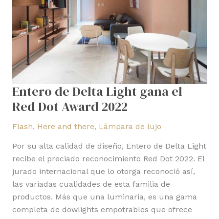
Award
2022
Entero de Delta Light gana el
Red Dot Award 2022
Flash
,
Here and there
,
Lámpara de lujo
Por su alta calidad de diseño, Entero de Delta Light
recibe el preciado reconocimiento Red Dot 2022. El
jurado internacional que lo otorga reconoció así,
las variadas cualidades de esta familia de
productos. Más que una luminaria, es una gama
completa de dowlights empotrables que ofrece