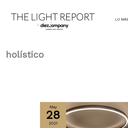
Ir
al
contenido
LO MÁS
holístico
May
28
2021