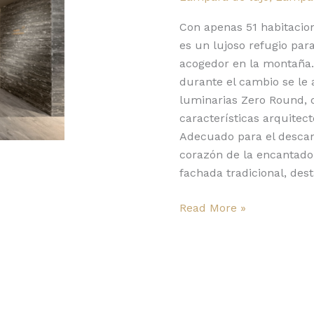
Zero
Round
Con apenas 51 habitacione
de
es un lujoso refugio par
Panzeri
acogedor en la montaña.
durante el cambio se le
luminarias Zero Round, d
características arquite
Adecuado para el descan
corazón de la encantador
fachada tradicional, dest
Read More »