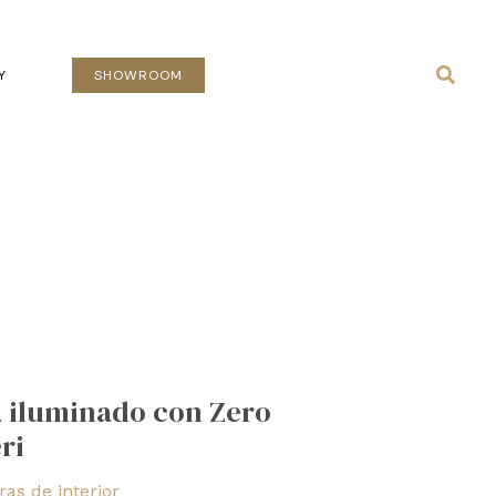
Busca
Y
SHOWROOM
a iluminado con Zero
ri
as de interior