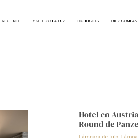
 RECIENTE
Y SE HIZO LA LUZ
HIGHLIGHTS
DIEZ COMPAN
Hotel
en
Hotel en Austri
Austria
Round de Panze
iluminado
con
Lámpara de lujo
,
Lámpar