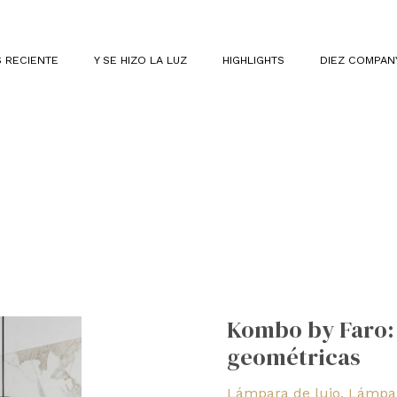
 RECIENTE
Y SE HIZO LA LUZ
HIGHLIGHTS
DIEZ COMPAN
Kombo
by
Kombo by Faro:
Faro:
geométricas
juego
de
Lámpara de lujo
,
Lámpar