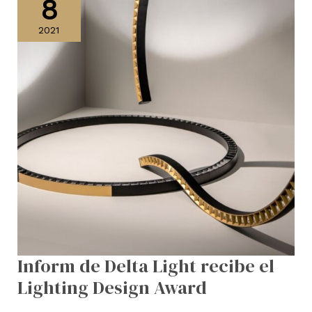
8
Delta
Light
2021
recibe
el
Lighting
Design
Award
Inform de Delta Light recibe el
Lighting Design Award