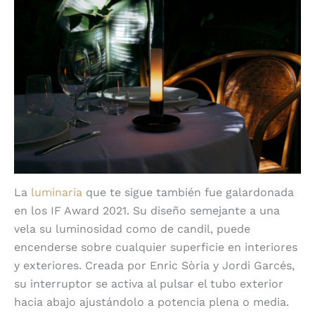
La
luminaria
que te sigue también fue galardonada
en los IF Award 2021. Su diseño semejante a una
vela su luminosidad como de candil, puede
encenderse sobre cualquier superficie en interiores
y exteriores. Creada por Enric Sòria y Jordi Garcés,
su interruptor se activa al pulsar el tubo exterior
hacia abajo ajustándolo a potencia plena o media.