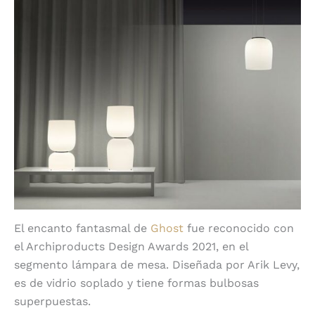
El encanto fantasmal de
Ghost
fue reconocido con
el Archiproducts Design Awards 2021, en el
segmento lámpara de mesa. Diseñada por Arik Levy,
es de vidrio soplado y tiene formas bulbosas
superpuestas.