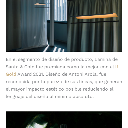
En el segmento de diseño de producto, Lamina de
Santa & Cole fue premiada como la mejor con el
If
Gold
Award 2021. Diseño de Antoni Arola, fue
reconocida por la pureza de sus líneas, que generan
el mayor impacto estético posible reduciendo el
lenguaje del diseño al mínimo absoluto.
7 Sylvestrina de Santa & Cole