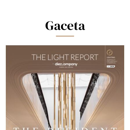
this
field
blank.
Gaceta