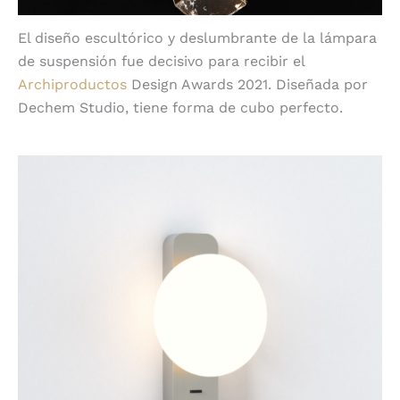
El diseño escultórico y deslumbrante de la lámpara
de suspensión fue decisivo para recibir el
Archiproductos
Design Awards 2021. Diseñada por
Dechem Studio, tiene forma de cubo perfecto.
3 Zeppo Reader de Astro Lighting