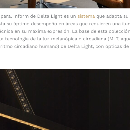
para, Inform de Delta Light es un
sistema
que adapta su 
esta su óptimo desempeño en áreas que requieren una ilu
écnica en su máxima expresión. La base de esta colecció
a tecnología de la luz melanópica o circadiana (MLT, aq
 ritmo circadiano humano) de Delta Light, con ópticas de r
Confort visual