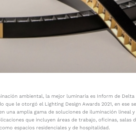
inación ambiental, la mejor luminaria es Inform de Delta L
do que le otorgó el Lighting Design Awards 2021, en ese s
en una amplia gama de soluciones de iluminación lineal y
licaciones que incluyen áreas de trabajo, oficinas, salas 
 como espacios residenciales y de hospitalidad.