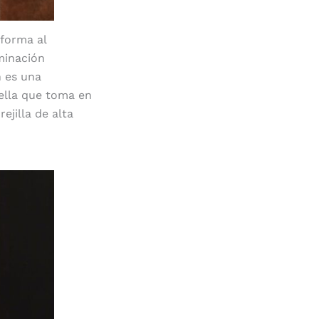
forma al
minación
n es una
uella que toma en
ejilla de alta