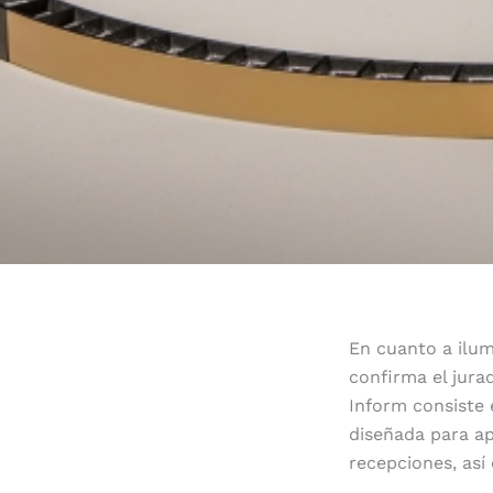
En cuanto a ilum
confirma el jura
Inform consiste 
diseñada para ap
recepciones, así