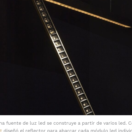
a fuente de luz led se construye a partir de varios led. 
t
diseñó el reflector para abarcar cada módulo led indivi