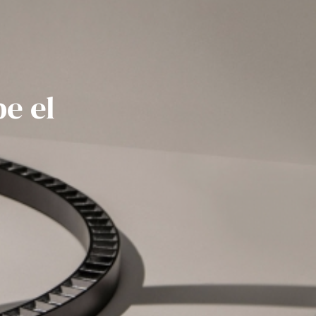
be el
d