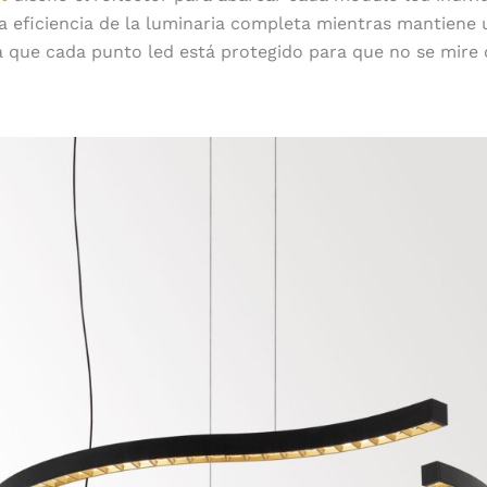
eficiencia de la luminaria completa mientras mantiene u
ya que cada punto led está protegido para que no se mire
Múltiples posibilidades