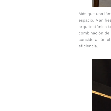
Más que una lám
espacio. Manifi
arquitectónica t
combinación de l
consideración el
eficiencia.