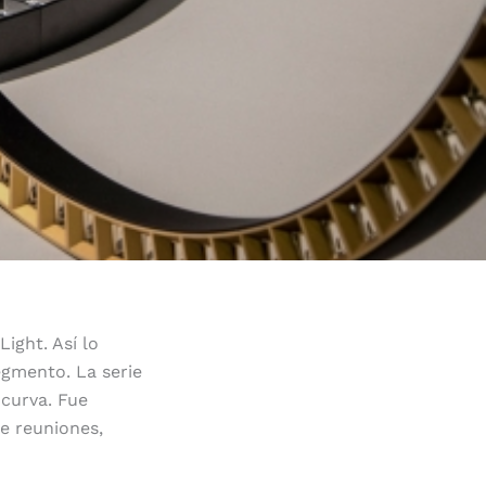
ight. Así lo
egmento. La serie
 curva. Fue
de reuniones,