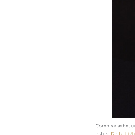
Como se sabe, un
estos,
Delta Ligh