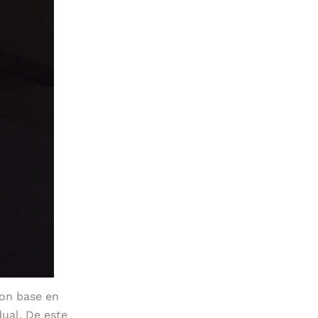
Con base en
dual. De este