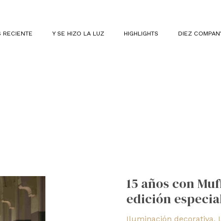
 RECIENTE
Y SE HIZO LA LUZ
HIGHLIGHTS
DIEZ COMPAN
15
años
15 años con Muf
con
edición especia
Muffins
y
Iluminación decorativa
,