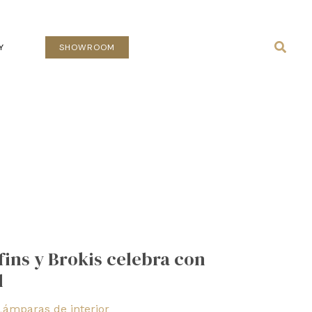
Busca
Y
SHOWROOM
fins y Brokis celebra con
l
Lámparas de interior