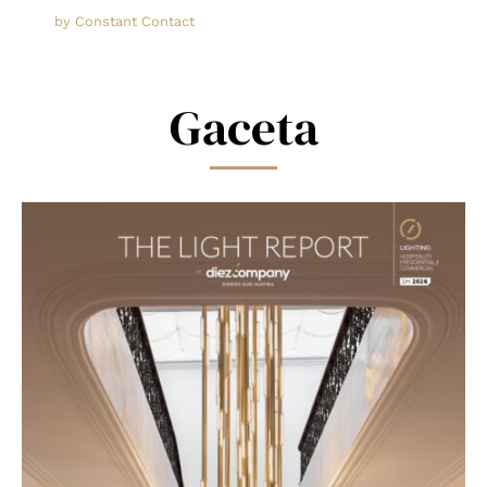
leave
by Constant Contact
this
field
blank.
Gaceta