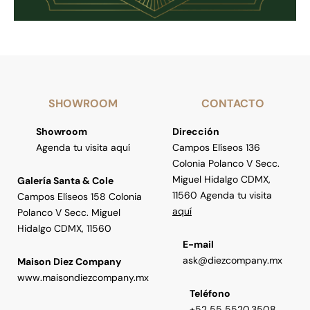
SHOWROOM
CONTACTO
Showroom
Dirección
Agenda tu visita aquí
Campos Elíseos 136
Colonia Polanco V Secc.
Miguel Hidalgo CDMX,
Galería Santa & Cole
11560 Agenda tu visita
Campos Elíseos 158 Colonia
aquí
Polanco V Secc. Miguel
Hidalgo CDMX, 11560
E-mail
ask@diezcompany.mx
Maison Diez Company
www.maisondiezcompany.mx
Teléfono
+52 55 5520.3508