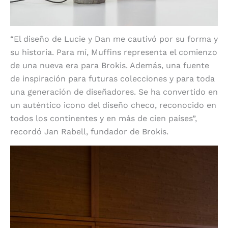
“El diseño de Lucie y Dan me cautivó por su forma y
su historia. Para mí, Muffins representa el comienzo
de una nueva era para Brokis. Además, una fuente
de inspiración para futuras colecciones y para toda
una generación de diseñadores. Se ha convertido en
un auténtico icono del diseño checo, reconocido en
todos los continentes y en más de cien países”,
recordó Jan Rabell, fundador de Brokis.