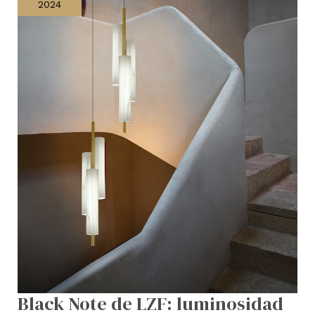
2024
luminosidad
rítmica
y
acogedora
Black Note de LZF: luminosidad