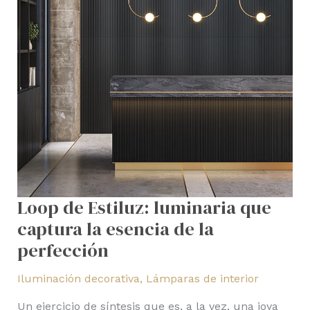
de
la
perfección
Loop de Estiluz: luminaria que
captura la esencia de la
perfección
Iluminación decorativa
,
Lámparas de interior
Un ejercicio de síntesis que es, a la vez, una joya