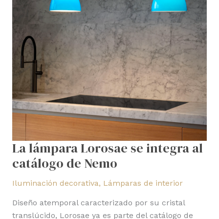
Nemo
La lámpara Lorosae se integra al
catálogo de Nemo
Iluminación decorativa
,
Lámparas de interior
Diseño atemporal caracterizado por su cristal
translúcido, Lorosae ya es parte del catálogo de