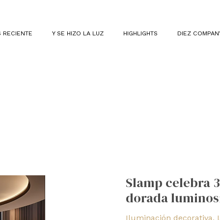
 RECIENTE
Y SE HIZO LA LUZ
HIGHLIGHTS
DIEZ COMPAN
Slamp
celebra
Slamp celebra 3
30
dorada luminos
años
y
Iluminación decorativa
,