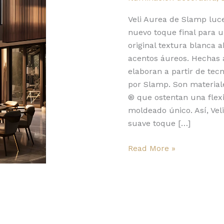
lanza
Veli
Veli Aurea de Slamp luc
Aurea:
nuevo toque final para u
dorada
original textura blanca 
luminosidad
acentos áureos. Hechas a
elaboran a partir de tec
por Slamp. Son material
® que ostentan una flexi
moldeado único. Así, Vel
suave toque […]
Read More »