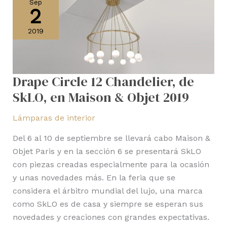
Circle
Sep
2
12
Chandelier,
2019
de
SkLO,
en
Drape Circle 12 Chandelier, de
Maison
&
SkLO, en Maison & Objet 2019
Objet
Lámparas de interior
2019
Del 6 al 10 de septiembre se llevará cabo Maison &
Objet Paris y en la sección 6 se presentará SkLO
con piezas creadas especialmente para la ocasión
y unas novedades más. En la feria que se
considera el árbitro mundial del lujo, una marca
como SkLO es de casa y siempre se esperan sus
novedades y creaciones con grandes expectativas.