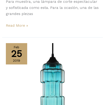
Para muestra, una lámpara de corte espectacular
y sofisticada como esta. Para la ocasión, una de las
grandes piezas
Read More »
The
Muralla
Feb
25
/
La
2019
nueva
serie
de
lámparas
colgantes
de
Niche