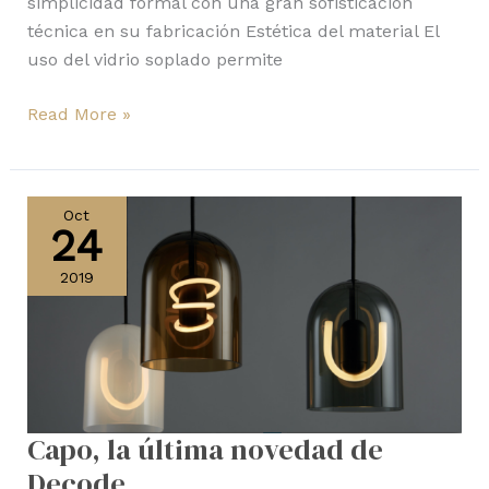
simplicidad formal con una gran sofisticación
técnica en su fabricación Estética del material El
uso del vidrio soplado permite
Read More »
Capo,
la
Oct
24
última
novedad
2019
de
Decode
Capo, la última novedad de
Decode