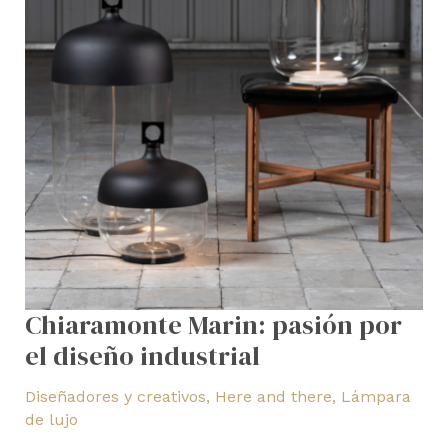
Chiaramonte Marin: pasión por
el diseño industrial
Diseñadores y creativos
,
Here and there
,
Lámpara
de lujo