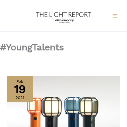
Ir
al
contenido
#YoungTalents
Young
Talents
Feb
19
de
Marset:
2021
juegos
de
espejismo
y