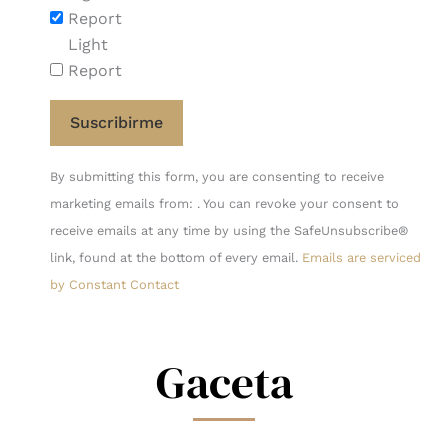
Report
Light
Report
Constant
By submitting this form, you are consenting to receive
Contact
marketing emails from: . You can revoke your consent to
Use.
receive emails at any time by using the SafeUnsubscribe®
Please
link, found at the bottom of every email.
Emails are serviced
leave
by Constant Contact
this
field
blank.
Gaceta