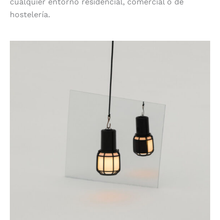
cualquier entorno residencial, comercial o de
hostelería.
Espejismos infinitos