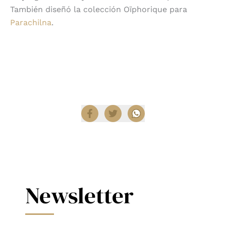
También diseñó la colección Oïphorique para
Parachilna
.
Encuentra productos de iluminación en
Diez
Company Shop
.
Compartir
Newsletter