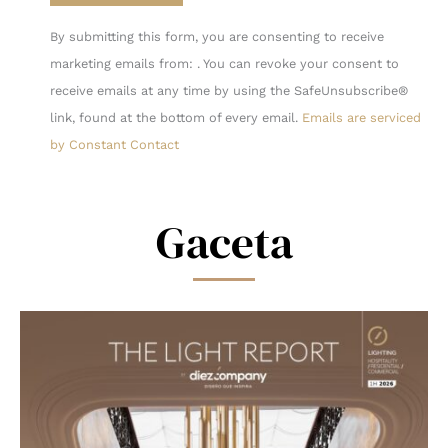
Constant
By submitting this form, you are consenting to receive
Contact
marketing emails from: . You can revoke your consent to
Use.
receive emails at any time by using the SafeUnsubscribe®
Please
link, found at the bottom of every email.
Emails are serviced
leave
by Constant Contact
this
field
blank.
Gaceta