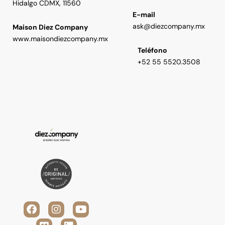
Hidalgo CDMX, 11560
E-mail
ask@diezcompany.mx
Maison Diez Company
www.maisondiezcompany.mx
Teléfono
+52 55 5520.3508
F
V
I
L
Y
a
i
n
i
o