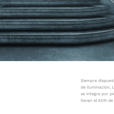
Siempre dispuest
de iluminación, 
se integra por p
llevan el ADN de