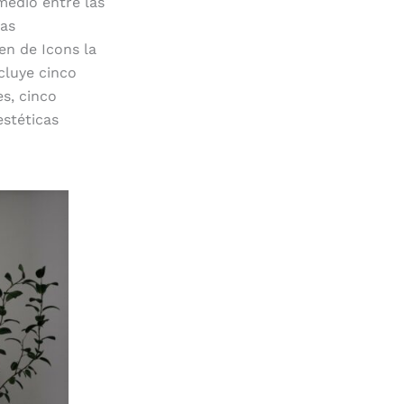
medio entre las
mas
en de Icons la
cluye cinco
es, cinco
estéticas