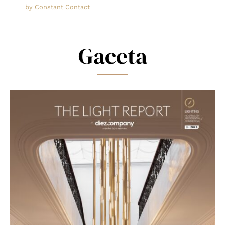
leave
by Constant Contact
this
field
blank.
Gaceta