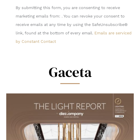
Constant
By submitting this form, you are consenting to receive
Contact
marketing emails from: . You can revoke your consent to
Use.
receive emails at any time by using the SafeUnsubscribe®
Please
link, found at the bottom of every email.
Emails are serviced
leave
by Constant Contact
this
field
blank.
Gaceta