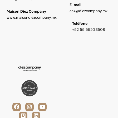
E-mail
ask@diezcompany.mx
Maison Diez Company
www.maisondiezcompany.mx
Teléfono
+52 55 5520.3508
F
V
I
L
Y
a
i
n
i
o
c
m
s
n
u